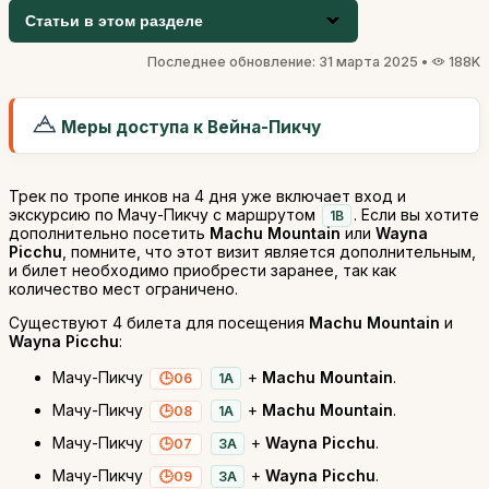
Статьи в этом разделе
Последнее обновление: 31 марта 2025 •
188K
Меры доступа к Вейна-Пикчу
Трек по тропе инков на 4 дня уже включает вход и
экскурсию по Мачу-Пикчу с маршрутом
. Если вы хотите
1B
дополнительно посетить
Machu Mountain
или
Wayna
Picchu
, помните, что этот визит является дополнительным,
и билет необходимо приобрести заранее, так как
количество мест ограничено.
Существуют 4 билета для посещения
Machu Mountain
и
Wayna Picchu
:
Мачу-Пикчу
+
Machu Mountain
.
06
1A
Мачу-Пикчу
+
Machu Mountain
.
08
1A
Мачу-Пикчу
+
Wayna Picchu
.
07
3A
Мачу-Пикчу
+
Wayna Picchu
.
09
3A