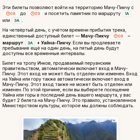
Эти билеты позволяют войти на территорию Мачу-Пикчу с
до
и посетить памятник по маршруту
06
09
1A
или
.
3A
На четвёртый день, с учётом времени прибытия трека,
единственный доступный билет —
Мачу-Пикчу
–
09
маршрут
+ Уайна-Пикчу
. Если вы продлеваете
3A
пребывание ещё на один день, на пятый день будут
доступны все временные интервалы.
Билет на тропу Инков, продаваемый перуанским
правительством, автоматически включает вход в Мачу-
Пикчу. Этот вход не может быть отделен или изменен. Вход
на Уайна или гору также автоматически включает вход в
Мачу-Пикчу. Этот вход также не может быть отделен или
изменен. По этой причине, если вы выберете посещение
Уайна или горы в последний день вашего маршрута, у вас
будет 2 билета на Мачу-Пикчу. Это правило, установленное
Министерством культуры, которое мы должны соблюдать.