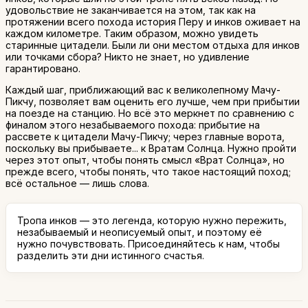
удовольствие не заканчивается на этом, так как на
протяжении всего похода история Перу и инков оживает на
каждом километре. Таким образом, можно увидеть
старинные цитадели. Были ли они местом отдыха для инков
или точками сбора? Никто не знает, но удивление
гарантировано.
Каждый шаг, приближающий вас к великолепному Мачу-
Пикчу, позволяет вам оценить его лучше, чем при прибытии
на поезде на станцию. Но всё это меркнет по сравнению с
финалом этого незабываемого похода: прибытие на
рассвете к цитадели Мачу-Пикчу; через главные ворота,
поскольку вы прибываете... к Вратам Солнца. Нужно пройти
через этот опыт, чтобы понять смысл «Врат Солнца», но
прежде всего, чтобы понять, что такое настоящий поход;
всё остальное — лишь слова.
Тропа инков — это легенда, которую нужно пережить,
незабываемый и неописуемый опыт, и поэтому её
нужно почувствовать. Присоединяйтесь к нам, чтобы
разделить эти дни истинного счастья.