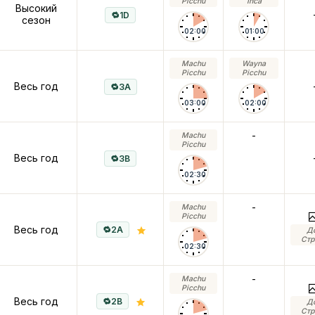
Picchu
Inca
Высокий
1D
сезон
02:00
01:00
Machu
Wayna
Picchu
Picchu
Весь год
3A
03:00
02:00
-
Machu
Picchu
Весь год
3B
02:30
-
Machu
Picchu
Весь год
2A
Д
Стр
02:30
-
Machu
Picchu
Весь год
2B
Д
Стр