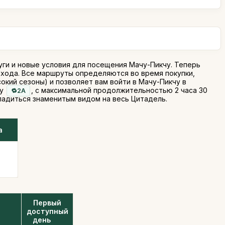
ги и новые условия для посещения Мачу-Пикчу. Теперь
входа. Все маршруты определяются во время покупки,
сокий сезоны) и позволяет вам войти в Мачу-Пикчу в
ту
, с максимальной продолжительностью 2 часа 30
2A
ладиться знаменитым видом на весь Цитадель.
а
Первый
доступный
день