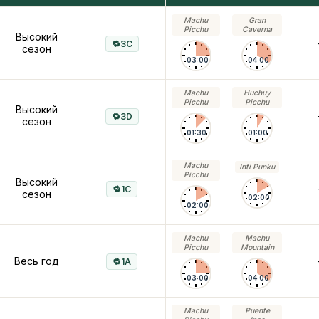
Machu
Gran
Picchu
Caverna
Высокий
3C
сезон
03:00
04:00
Machu
Huchuy
Picchu
Picchu
Высокий
3D
сезон
01:30
01:00
Machu
Inti Punku
Picchu
Высокий
1C
сезон
02:00
02:00
Machu
Machu
Picchu
Mountain
Весь год
1A
03:00
04:00
Machu
Puente