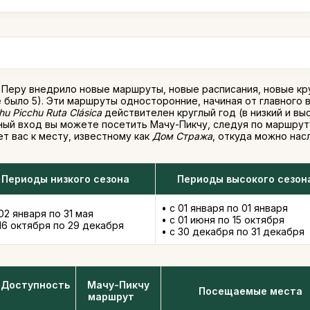
Перу внедрило новые маршруты, новые расписания, новые кру
было 5). Эти маршруты односторонние, начиная от главного 
u Picchu Ruta Clásica
действителен круглый год (в низкий и вы
ный вход вы можете посетить Мачу-Пикчу, следуя по маршру
т вас к месту, известному как
Дом Стража
, откуда можно нас
Периоды низкого сезона
Периоды высокого сезон
• с 01 января по 01 января
 02 января по 31 мая
• с 01 июня по 15 октября
 16 октября по 29 декабря
• с 30 декабря по 31 декабря
Доступность
Мачу-Пикчу
Посещаемые места
маршрут