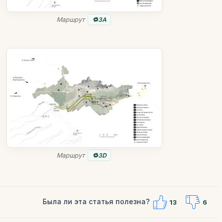
Маршрут
3A
Маршрут
3D
Была ли эта статья полезна?
13
6