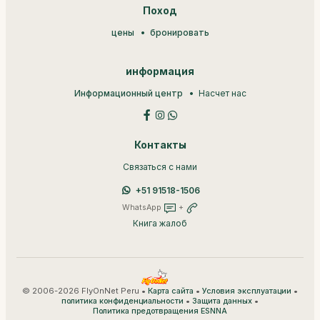
Поход
цены
бронировать
информация
Информационный центр
Насчет нас
Контакты
Связаться с нами
+51 91518-1506
WhatsApp
+
Книга жалоб
© 2006-2026 FlyOnNet Peru •
•
•
Карта сайта
Условия эксплуатации
•
•
политика конфиденциальности
Защита данных
Политика предотвращения ESNNA