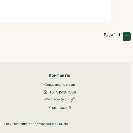
Page 1 of 1
1
Контакты
Связаться с нами
+51 91518-1506
WhatsApp
+
Книга жалоб
•
анных
Политика предотвращения ESNNA