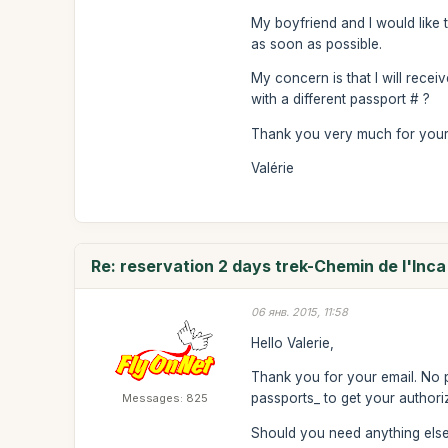
My boyfriend and I would like 
as soon as possible.
My concern is that I will recei
with a different passport # ?
Thank you very much for your
Valérie
Re: reservation 2 days trek-Chemin de l'Inca
06 янв. 2015, 11:58
Hello Valerie,
Thank you for your email. No 
passports_ to get your authoriz
Messages: 825
Should you need anything else 