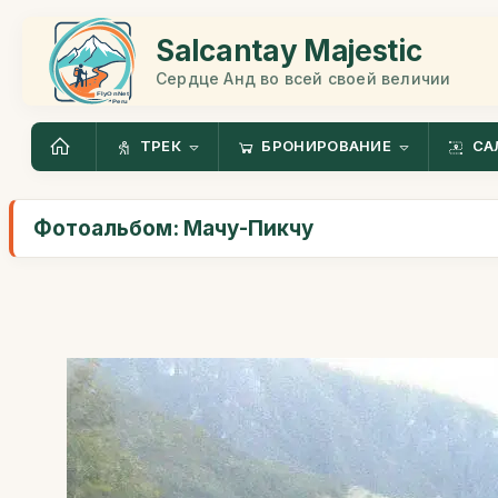
Salcantay Majestic
Сердце Анд во всей своей величии
ТРЕК
БРОНИРОВАНИЕ
СА
Фотоальбом: Мачу-Пикчу