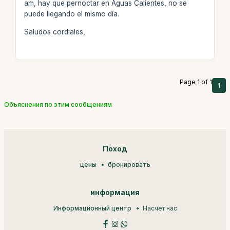
am, hay que pernoctar en Aguas Calientes, no se
puede llegando el mismo día.
Saludos cordiales,
Page 1 of 1
1
Объяснения по этим сообщениям
Поход
цены
бронировать
информация
Информационный центр
Насчет нас