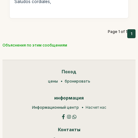
Saludos cordiales,
Page 1 of 1
1
Объяснения по этим сообщениям
Поход
цены
бронировать
информация
Информационный центр
Насчет нас
Контакты