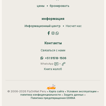
цены
бронировать
информация
Информационный центр
Насчет нас
Контакты
Связаться с нами
+51 91518-1506
WhatsApp
+
Книга жалоб
© 2006-2026 FlyOnNet Peru •
•
•
Карта сайта
Условия эксплуатации
•
•
политика конфиденциальности
Защита данных
Политика предотвращения ESNNA