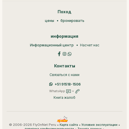
Поход
цены
бронировать
информация
Информационный центр
Насчет нас
Контакты
Связаться с нами
+51 91518-1506
WhatsApp
+
Книга жалоб
© 2006-2026 FlyOnNet Peru •
•
•
Карта сайта
Условия эксплуатации
•
•
политика конфиденциальности
Защита данных