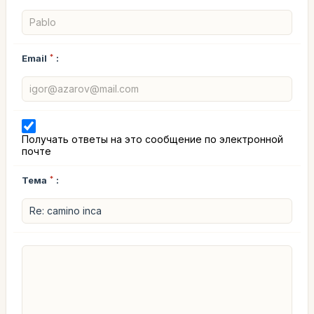
Email
*
:
Получать ответы на это сообщение по электронной
почте
Тема
*
: