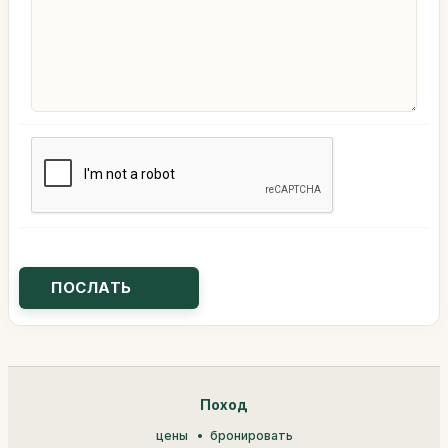
Поход
цены
бронировать