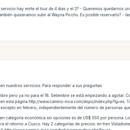
 servicio hay enrte el tour de 4 dias y el 2? - Queremos quedarnos un
También quisieramos subir al Wayna Picchu. Es posible reservarlo? - l
 en nuestros servicios. Para responder a sus preguntas:
bre pero ya no para el 18. Setiembre se está empezando a agotar. Como
eal en esta página http://www.camino-inca.com/dispo/index.php?lg=es. 
ías excepto en febrero, independientemente del número de personas qu
os en categoría económica sin opciones es de US$ 550 por persona. L
para el retorno a Cusco. Hay 2 categorías de precios: en tren Vistadom
": http://www.camino-inca.com/trek/comparative.php?lg=es .