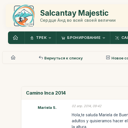
Salcantay Majestic
Сердце Анд во всей своей величии
ТРЕК
БРОНИРОВАНИЕ
СА
Вернуться к списку
Новое с
Camino Inca 2014
02 апр. 2014, 09:42
Mariela S.
Hola,te saluda Mariela de Buen
adultos y quisieramos hacer e
la altura.