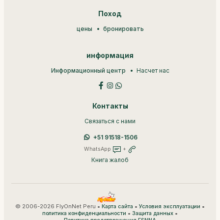
Поход
цены
бронировать
информация
Информационный центр
Насчет нас
Контакты
Связаться с нами
+51 91518-1506
WhatsApp
+
Книга жалоб
© 2006-2026 FlyOnNet Peru •
•
•
Карта сайта
Условия эксплуатации
•
•
политика конфиденциальности
Защита данных