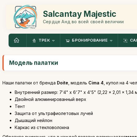
Salcantay Majestic
Сердце Анд во всей своей величии
ТРЕК
БРОНИРОВАНИЕ
СА
Модель палатки
Наши палатки от бренда
Doite
, модель
Cima 4
, купол на 4 че
Внутренний размер: 7'4" x 6'7" x 4'5" (2,22 x 2,01 x 1,34 
Двойной алюминированный верх
Тент
Защита от ультрафиолетовых лучей
Дышащий нейлон
Каркас из стекловолокна
Обратите внимание, что в каждой палатке размещается
макс