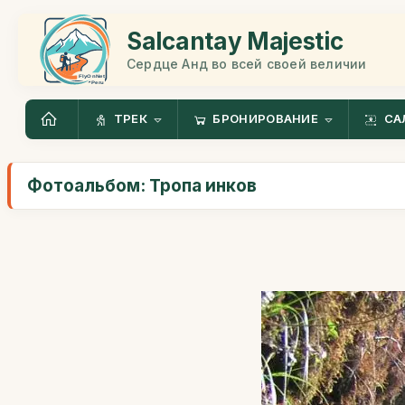
Salcantay Majestic
Сердце Анд во всей своей величии
ТРЕК
БРОНИРОВАНИЕ
СА
Фотоальбом: Тропа инков