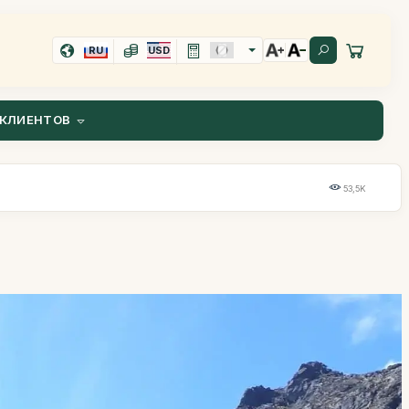
RU
USD
КЛИЕНТОВ
53,5K