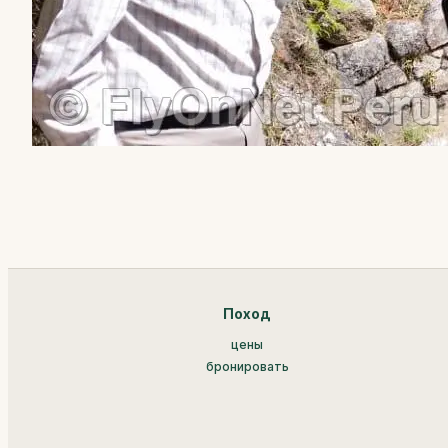
Поход
цены
бронировать