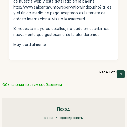
de nuestra web y está detallado en la página
http://www.salcantay.info/reservation/index.php?lg=es
y el único medio de pago aceptado es la tarjeta de
crédito internacional Visa o Mastercard.
Si necesita mayores detalles, no dude en escribirnos
nuevamente que gustosamente la atenderemos.
Muy cordialmente,
Page 1 of 1
1
Объяснения по этим сообщениям
Поход
цены
бронировать