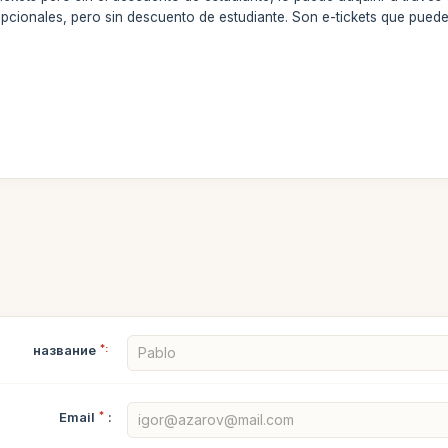
opcionales, pero sin descuento de estudiante. Son e-tickets que pued
название
*:
Email
*
: