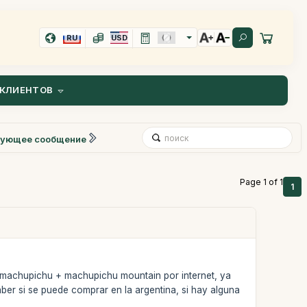
RU
USD
КЛИЕНТОВ
ующее сообщение
Page 1 of 1
1
e machupichu + machupichu mountain por internet, ya
saber si se puede comprar en la argentina, si hay alguna