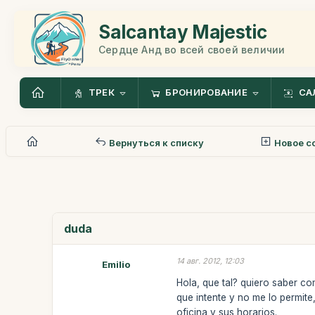
Salcantay Majestic
Сердце Анд во всей своей величии
ТРЕК
БРОНИРОВАНИЕ
СА
Вернуться к списку
Новое с
duda
14 авг. 2012, 12:03
Emilio
Hola, que tal? quiero saber c
que intente y no me lo permite,
oficina y sus horarios.