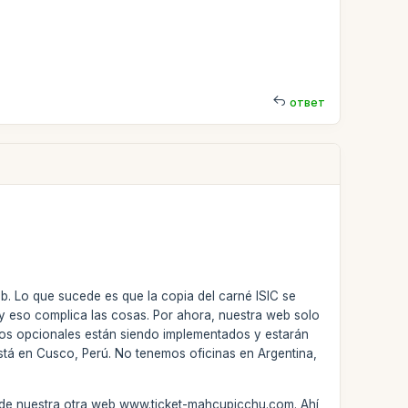
ответ
b. Lo que sucede es que la copia del carné ISIC se
 y eso complica las cosas. Por ahora, nuestra web solo
tios opcionales están siendo implementados y estarán
 está en Cusco, Perú. No tenemos oficinas en Argentina,
és de nuestra otra web www.ticket-mahcupicchu.com. Ahí