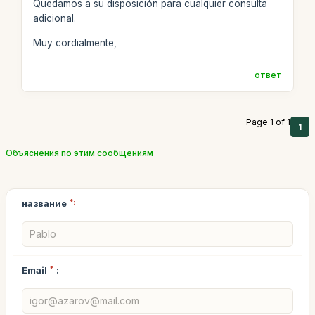
Quedamos a su disposición para cualquier consulta
adicional.
Muy cordialmente,
ответ
Page 1 of 1
1
Объяснения по этим сообщениям
название
*:
Email
*
: