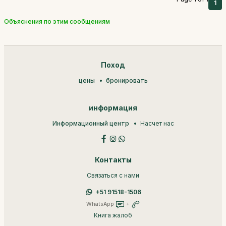
1
Объяснения по этим сообщениям
Поход
цены
бронировать
информация
Информационный центр
Насчет нас
Контакты
Связаться с нами
+51 91518-1506
WhatsApp
+
Книга жалоб