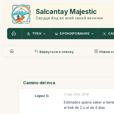
Salcantay Majestic
Сердце Анд во всей своей величии
ТРЕК
БРОНИРОВАНИЕ
СА
Вернуться к списку
Новое с
Camino del inca
17 апр. 2012, 08:19
Lopez O.
Estimados queria saber si tiene
el trek de 2 o el de 4 dias.