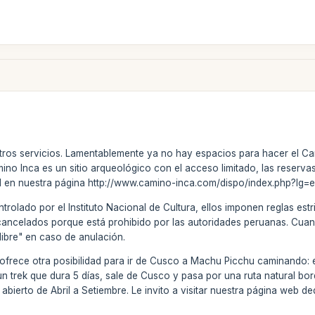
stros servicios. Lamentablemente ya no hay espacios para hacer el Ca
ino Inca es un sitio arqueológico con el acceso limitado, las reserv
al en nuestra página http://www.camino-inca.com/dispo/index.php?lg=e
trolado por el Instituto Nacional de Cultura, ellos imponen reglas estr
cancelados porque está prohibido por las autoridades peruanas. Cuan
libre" en caso de anulación.
frece otra posibilidad para ir de Cusco a Machu Picchu caminando: el
 un trek que dura 5 días, sale de Cusco y pasa por una ruta natural b
 abierto de Abril a Setiembre. Le invito a visitar nuestra página web 