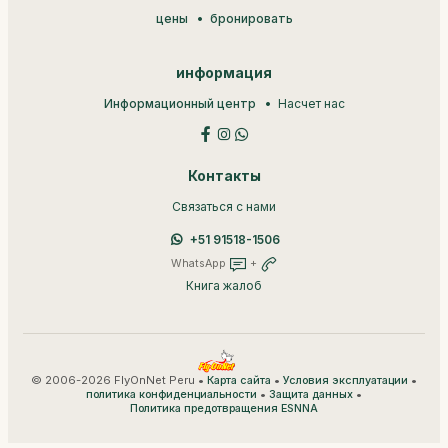
цены
бронировать
информация
Информационный центр
Насчет нас
Контакты
Связаться с нами
+51 91518-1506
WhatsApp
+
Книга жалоб
© 2006-2026 FlyOnNet Peru •
•
•
Карта сайта
Условия эксплуатации
•
•
политика конфиденциальности
Защита данных
Политика предотвращения ESNNA