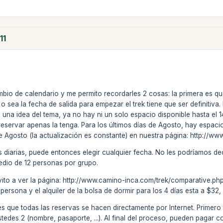
11
bio de calendario y me permito recordarles 2 cosas: la primera es qu
o sea la fecha de salida para empezar el trek tiene que ser definitiv
una idea del tema, ya no hay ni un solo espacio disponible hasta el 1
 reservar apenas la tenga. Para los últimos días de Agosto, hay espaci
de Agosto (la actualización es constante) en nuestra página: http://
s diarias, puede entonces elegir cualquier fecha. No les podríamos d
edio de 12 personas por grupo.
nvito a ver la página: http://www.camino-inca.com/trek/comparative.ph
 persona y el alquiler de la bolsa de dormir para los 4 días esta a $32
 que todas las reservas se hacen directamente por Internet. Primero ti
 ustedes 2 (nombre, pasaporte, ...). Al final del proceso, pueden pagar