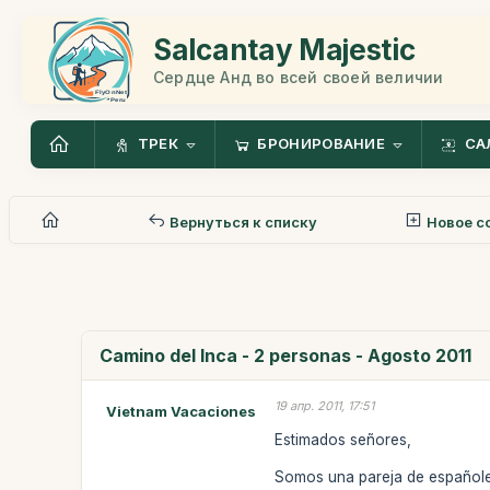
Salcantay Majestic
Сердце Анд во всей своей величии
ТРЕК
БРОНИРОВАНИЕ
СА
Вернуться к списку
Новое с
Camino del Inca - 2 personas - Agosto 2011
19 апр. 2011, 17:51
Vietnam Vacaciones
Estimados señores,
Somos una pareja de españoles