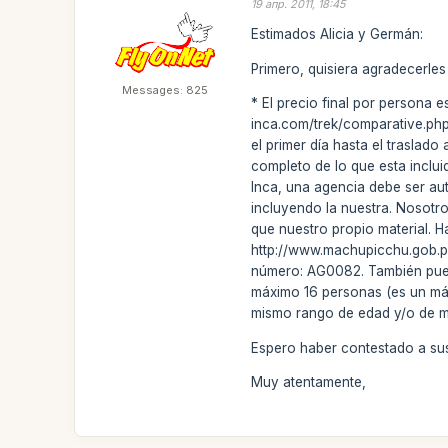
19 апр. 2011, 18:45
Estimados Alicia y Germán:
Primero, quisiera agradecerles
Messages: 825
* El precio final por persona 
inca.com/trek/comparative.php?
el primer día hasta el traslado
completo de lo que esta inclui
Inca, una agencia debe ser a
incluyendo la nuestra. Nosotr
que nuestro propio material. H
http://www.machupicchu.gob.pe/
número: AG0082. También pued
máximo 16 personas (es un máx
mismo rango de edad y/o de m
Espero haber contestado a sus
Muy atentamente,