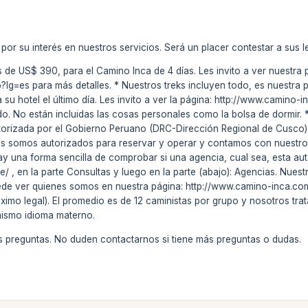
 por su interés en nuestros servicios. Será un placer contestar a sus l
es de US$ 390, para el Camino Inca de 4 días. Les invito a ver nuestra
lg=es para más detalles. * Nuestros treks incluyen todo, es nuestra p
 a su hotel el último día. Les invito a ver la página: http://www.camino-
do. No están incluidas las cosas personales como la bolsa de dormir.
utorizada por el Gobierno Peruano (DRC-Dirección Regional de Cusco
os somos autorizados para reservar y operar y contamos con nuestro 
ay una forma sencilla de comprobar si una agencia, cual sea, esta auto
 , en la parte Consultas y luego en la parte (abajo): Agencias. Nuest
e ver quienes somos en nuestra página: http://www.camino-inca.co
imo legal). El promedio es de 12 caministas por grupo y nosotros tr
ismo idioma materno.
 preguntas. No duden contactarnos si tiene más preguntas o dudas.