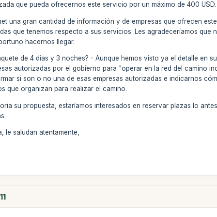
ada que pueda ofrecernos este servicio por un máximo de 400 USD.
rnet una gran cantidad de información y de empresas que ofrecen est
dudas que tenemos respecto a sus servicios. Les agradeceríamos que 
ortuno hacernos llegar.
 paquete de 4 dias y 3 noches? - Aunque hemos visto ya el detalle en s
sas autorizadas por el gobierno para "operar en la red del camino in
formar si son o no una de esas empresas autorizadas e indicarnos c
s que organizan para realizar el camino.
oria su propuesta, estaríamos interesados en reservar plazas lo antes
s.
, le saludan atentamente,
11