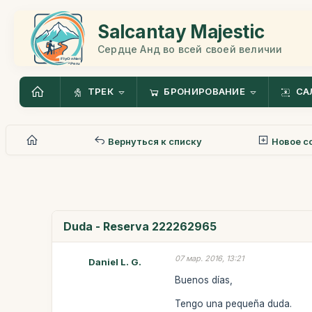
Salcantay Majestic
Сердце Анд во всей своей величии
ТРЕК
БРОНИРОВАНИЕ
СА
Вернуться к списку
Новое с
Duda - Reserva 222262965
07 мар. 2016, 13:21
Daniel L. G.
Buenos días,
Tengo una pequeña duda.