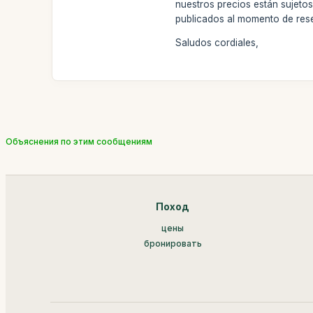
nuestros precios están sujetos
publicados al momento de rese
Saludos cordiales,
Объяснения по этим сообщениям
Поход
цены
бронировать