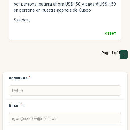
por persona, pagará ahora US$ 150 y pagará US$ 469
en persone en nuestra agencia de Cusco.
Saludos,
ответ
Page 1 of 1
1
название
*:
Email
*
: