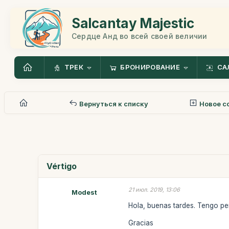
Salcantay Majestic
Сердце Анд во всей своей величии
ТРЕК
БРОНИРОВАНИЕ
СА
Вернуться к списку
Новое с
Vértigo
21 июл. 2019, 13:06
Modest
Hola, buenas tardes. Tengo pe
Gracias