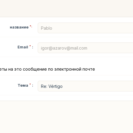
название
*:
Email
*
:
еты на это сообщение по электронной почте
Тема
*
: