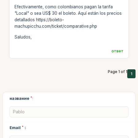
Efectivamente, como colombianos pagan la tarifa
"Local" o sea US$ 30 el boleto. Aquí están los precios
detallados https://boleto-
machupicchu.com/ticket/comparative.php
Saludos,
ответ
Page 1 of 1
1
название
*:
Email
*
: