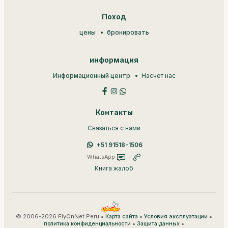
Поход
цены
бронировать
информация
Информационный центр
Насчет нас
Контакты
Связаться с нами
+51 91518-1506
WhatsApp
+
Книга жалоб
© 2006-2026 FlyOnNet Peru •
•
•
Карта сайта
Условия эксплуатации
•
•
политика конфиденциальности
Защита данных