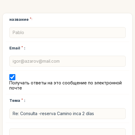
название
*:
Email
*
:
Получать ответы на это сообщение по электронной
почте
Тема
*
: