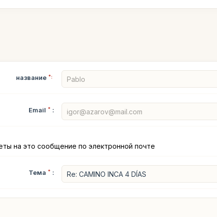
название
*:
Email
*
:
еты на это сообщение по электронной почте
Тема
*
: