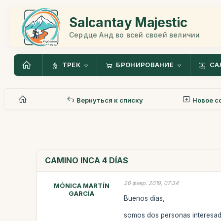
Salcantay Majestic
Сердце Анд во всей своей величии
ТРЕК
БРОНИРОВАНИЕ
СА
Вернуться к списку
Новое с
CAMINO INCA 4 DÍAS
26 февр. 2019, 07:34
MÓNICA MARTÍN
GARCÍA
Buenos días,
somos dos personas interesada