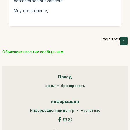
contactarnos nuevamente.
Muy cordialmente,
Page 1 of 1
1
Объяснения по этим сообщениям
Поход
цены
бронировать
информация
Информационный центр
Насчет нас