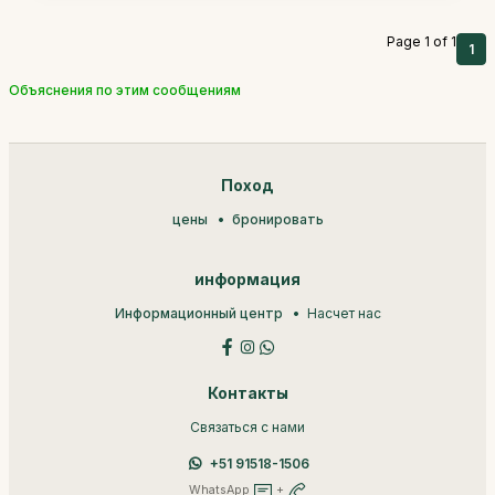
Page 1 of 1
1
Объяснения по этим сообщениям
Поход
цены
бронировать
информация
Информационный центр
Насчет нас
Контакты
Связаться с нами
+51 91518-1506
WhatsApp
+