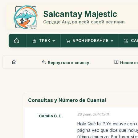
Salcantay Majestic
Сердце Анд во всей своей величии
ТРЕК
БРОНИРОВАНИЕ
СА
Вернуться к списку
Новое с
Consultas y Número de Cuenta!
26 февр. 2017, 15:11
Camila C. L.
Hola Qué tal ? Yo estuve con 
página veo que dice que incluy
último almuerzo. Por favor si 