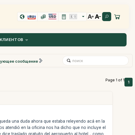
RU
USD
КЛИЕНТОВ
ующее сообщение
Page 1 of 1
1
e queda una duda ahora que estaba releyendo acá en la
s atendió en la oficina nos ha dicho que no incluye el
dice traslado gratuito del aeropuerto al hotel .. como