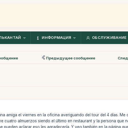
ЛЬКАНТАЙ
ИНФОРМАЦИЯ
ОБСЛУЖИВАНИЕ 
ообщение
Предыдущее сообщение
След
una amiga el viernes en la oficina averiguando del tour del 4 días. M
e cuatro almuerzos siendo el último en restaurant y la persona que no
me pueden aclarar eso les agradecería. Y veo también en la página que 