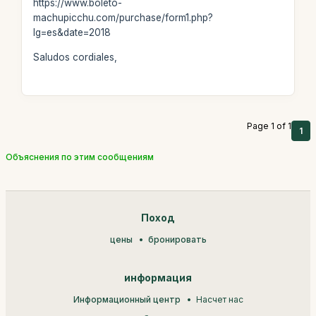
https://www.boleto-
machupicchu.com/purchase/form1.php?
lg=es&date=2018
Saludos cordiales,
Page 1 of 1
1
Объяснения по этим сообщениям
Поход
цены
бронировать
информация
Информационный центр
Насчет нас