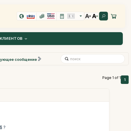
RU
USD
КЛИЕНТОВ
ующее сообщение
Page 1 of 1
1
$ ?