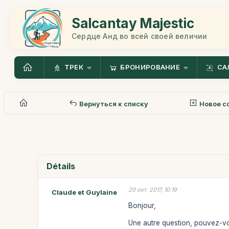
Salcantay Majestic
Сердце Анд во всей своей величии
ТРЕК
БРОНИРОВАНИЕ
СА
Вернуться к списку
Новое с
Détails
20 окт. 2017, 10:19
Claude et Guylaine
Bonjour,
Une autre question, pouvez-vo